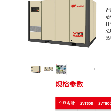
产
功
排
总
品