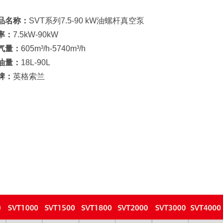
品名称：
SVT系列
7.5-90 kW
油螺杆真空泵
率：
7.5
kW
-90kW
气量：
605
m³/h
-5740m³/h
油量：
18
L
-90L
牌：
英格索兰